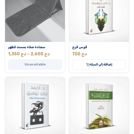
قوس قزح
سجادة صلاة بمسند للظهر
Price
دج
750
دج
2,600
–
دج
1,350
range:
إضافة إلى السلة
Unavailable
1,350 دج
through
2,600 دج