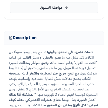
مواصلة التسوق
Description
كلمات تشبهنا في ضعفها وقوتها
نسمع ونقرأ يوميًا سيولًا من
الكلام، لكن قليل منه ما يعلق بالعقل أو يمسّ القلب. في كتاب
"الغث من القول" يقدّم أحمد خالد توفيق خواطر ومقالات قصيرة
تحاول فرز هذه السيول، بين ما هو صادق يستحق أن يُحفظ، وما
هو غثّ يزول مع الريح.
مزيج من السخرية والاعترافات الصريحة
الكتاب يجمع مقالات تمسّ قضايا اجتماعية وإنسانية، بلهجة
الكاتب الساخرة المحببة، الممزوجة بمرارة العارف بالواقع. يكتب
عن لحظات الضعف البشري، عن الأمل الذي لا ينطفئ، وعن
السخرية كوسيلة لفهم الحياة لا للهروب منها.
"المشكلة أننا نملك
أعمارًا قصيرة جدًا، بينما نحتاج لعشرات الأعمار كي نتعلم كيف
نعيش."
لكل قارئ يفتش عن الصدق
هذا الكتاب يناسب من يريد