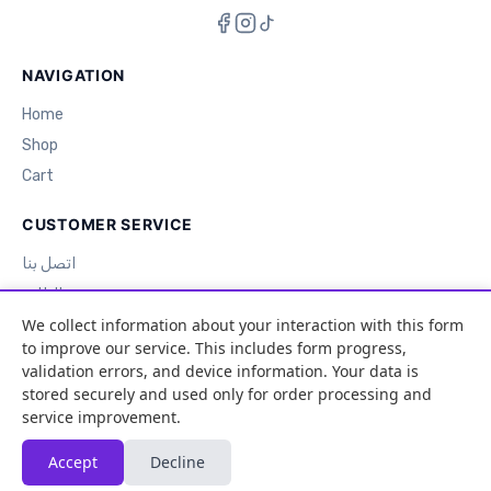
NAVIGATION
Home
Shop
Cart
CUSTOMER SERVICE
اتصل بنا
تتبع الطلب
We collect information about your interaction with this form
to improve our service. This includes form progress,
CONTACT
validation errors, and device information. Your data is
05 55 00 00 00
stored securely and used only for order processing and
service improvement.
contact@store.dz
الجزائر العاصمة، الجزائر
Accept
Decline
0
Home
Shop
Cart
Profile