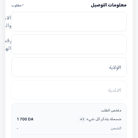
معلومات التوصيل
* مطلوب
الاسم
واللق
رقم
الهاتف
الولاية
البلدية
ملخص الطلب
جسمك يتذكر كل شيء
1 700 DA
×
1
الشحن
-