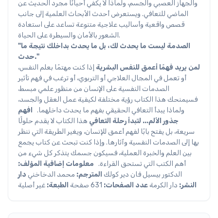
والجهاز العصبي والجسم، ولماذا لا يكفي أحيانًا مجرد الحديث عن
الماضي للتعافي. ويستعرض أحدث الأبحاث العلمية إلى جانب
قصص واقعية وأساليب علاجية متنوعة تساعد على استعادة
الشعور بالأمان والسيطرة على الحياة.
"الصدمة ليست ما يحدث لك، بل ما يحدث بداخلك نتيجة ما
حدث."
لمن يريد فهمًا أعمق للنفس البشرية
إذا كنت مهتمًا بعلم النفس،
أو تعمل في المجال العلاجي أو التربوي، أو ترغب في فهم تأثير
الصدمات النفسية على الإنسان من منظور علمي مبسط،
فسيمنحك هذا الكتاب رؤية مختلفة لكيفية عمل العقل والجسد،
ولماذا يبدأ التعافي الحقيقي بفهم ما يحدث داخلهما.
افهم
جذور الألم... لتبدأ رحلة التعافي
هذا الكتاب لا يقدم حلولًا
سريعة، بل يفتح بابًا لفهم أعمق للإنسان، ويغير الطريقة التي ننظر
بها إلى الصدمات النفسية وآثارها. وإذا كنت تبحث عن كتاب يجمع
بين العلم والخبرة العملية، فسيكون جسمك يتذكر كل شيء من
أهم الكتب التي تستحق القراءة.
معلومات إضافية
المؤلف:
الدكتور بيسيل فان دير كولك
المترجم:
محمد الدخاخني
دار
النشر:
دار الكرمة
عدد الصفحات:
631 صفحة
الطبعة:
غير أصلية