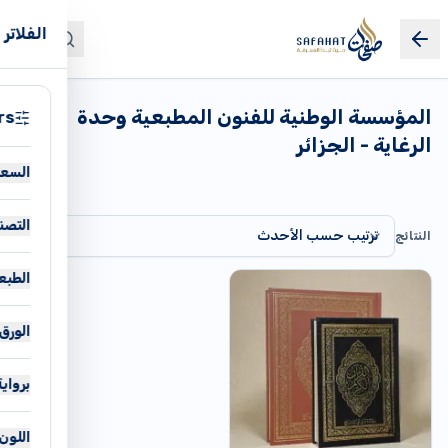
الفلاتر
0
المؤسسة الوطنية للفنون المطبعية وحدة
rs
الرغاية - الجزائر
السعر
التصن
النتائج
الق
الطبع
مت
طب
تار
الورق
غي
دي
أب
تن
برواية
أب
رو
أب
أص
اللون
أد