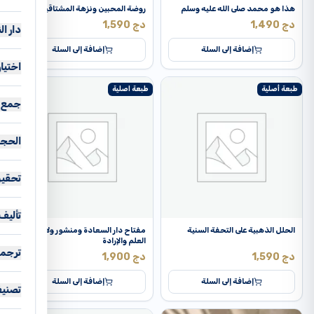
ابن
نبا
هذا هو محمد صلى الله عليه وسلم
روضة المحبين ونزهة المشتاقين
أح
اك
اب
دج
1,490
دج
1,590
دار ال
أخ
ال
إضافة إلى السلة
إضافة إلى السلة
ks
أز
ال
اختيا
آف
أب
حف
طبعة أصلية
طبعة اصلية
سه
آي 
أز
جمع و
خل
عل
أثر
أس
خل
خا
مح
أد
الحج
بن
شع
صا
من
أقل
بن
 cm
قا
عب
تحقيق
أور
بني
 cm
ور
عم
إبد
مح
عن
 cm
ور
ف.
تأليف
إرف
ور
 cm
الحلل الذهبية على التحفة السنية
مفتاح دار السعادة ومنشور ولاية أهل
فر
آلا
العلم والإرادة
إيك
ور
 cm
ترجم
مح
دج
1,590
دج
1,900
آن
اب
 cm
آي
إضافة إلى السلة
إضافة إلى السلة
آنا
اب
تصني
 cm
أح
أبو
اطل
 cm