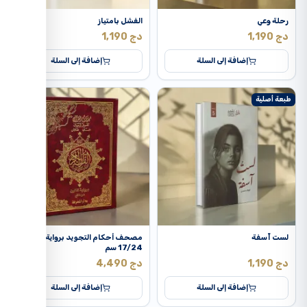
كن
دار
الل
رحلة وعي
الفشل بامتياز
لط
دار
دج
1,190
دج
1,190
ال
ما
دا
ال
إضافة إلى السلة
إضافة إلى السلة
ما
دا
بات
مح
دار
بات
طبعة أصلية
مح
دار
باو
مح
دار
بث
مح
دار
بر
مح
دار
بري
مح
دار
بر
مح
دا
بول
مح
لست آسفة
مصحف أحكام التجويد برواية قالون
دار
بي 
17/24 سم
مح
دار
بيت
دج
1,190
دج
4,490
مح
دا
بيد
إضافة إلى السلة
إضافة إلى السلة
مح
دا
بي