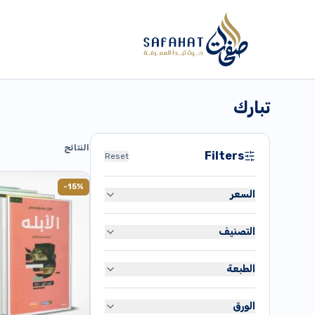
تبارك
النتائج
Filters
Reset
-15%
السعر
التصنيف
دج
80
القرآن الكريم
دج
35,900
الطبعة
متنوع
طبعة أصلية
تاريخ
الورق