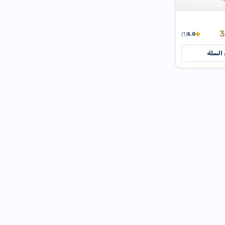
السعر
3
(1)
5.0
الحالي
 السلة
هو:
3,000 دج.