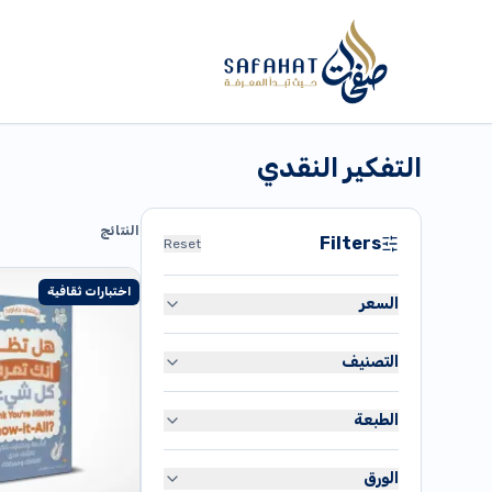
التفكير النقدي
النتائج
Filters
Reset
اختبارات ثقافية
السعر
التصنيف
دج
80
القرآن الكريم
دج
35,900
الطبعة
متنوع
طبعة أصلية
تاريخ
الورق