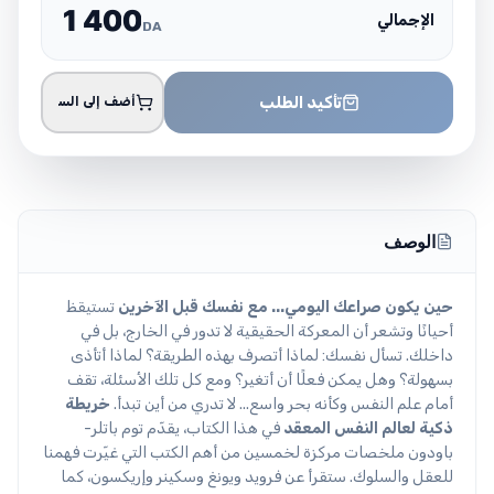
1
4
0
0
الإجمالي
DA
تأكيد الطلب
أضف إلى السلة
الوصف
حين يكون صراعك اليومي... مع نفسك قبل الآخرين
تستيقظ
أحيانًا وتشعر أن المعركة الحقيقية لا تدور في الخارج، بل في
داخلك. تسأل نفسك: لماذا أتصرف بهذه الطريقة؟ لماذا أتأذى
بسهولة؟ وهل يمكن فعلًا أن أتغير؟ ومع كل تلك الأسئلة، تقف
أمام علم النفس وكأنه بحر واسع... لا تدري من أين تبدأ.
خريطة
ذكية لعالم النفس المعقد
في هذا الكتاب، يقدّم توم باتلر-
باودون ملخصات مركزة لخمسين من أهم الكتب التي غيّرت فهمنا
للعقل والسلوك. ستقرأ عن فرويد ويونغ وسكينر وإريكسون، كما