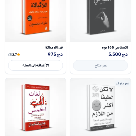
اكستاسي 165 يوم
فن اللامبالاة
دج
5,500
دج
975
(3)
2.7
غير متاح
إضافة إلى السلة
غير متوفر