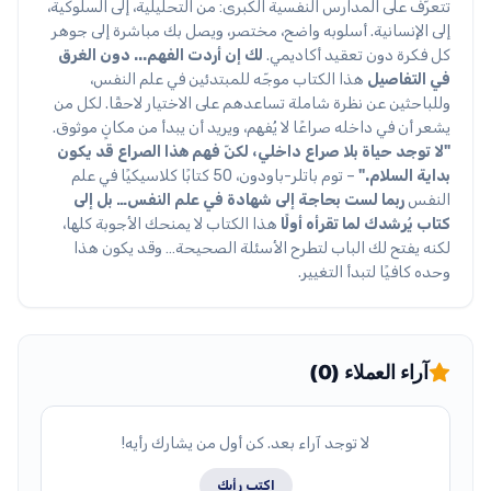
تتعرّف على المدارس النفسية الكبرى: من التحليلية، إلى السلوكية،
إلى الإنسانية. أسلوبه واضح، مختصر، ويصل بك مباشرة إلى جوهر
كل فكرة دون تعقيد أكاديمي.
لك إن أردت الفهم... دون الغرق
في التفاصيل
هذا الكتاب موجّه للمبتدئين في علم النفس،
وللباحثين عن نظرة شاملة تساعدهم على الاختيار لاحقًا. لكل من
يشعر أن في داخله صراعًا لا يُفهم، ويريد أن يبدأ من مكانٍ موثوق.
"لا توجد حياة بلا صراع داخلي، لكنّ فهم هذا الصراع قد يكون
بداية السلام."
– توم باتلر-باودون، 50 كتابًا كلاسيكيًا في علم
النفس
ربما لست بحاجة إلى شهادة في علم النفس… بل إلى
كتاب يُرشدك لما تقرأه أولًا
هذا الكتاب لا يمنحك الأجوبة كلها،
لكنه يفتح لك الباب لتطرح الأسئلة الصحيحة… وقد يكون هذا
وحده كافيًا لتبدأ التغيير.
آراء العملاء (0)
لا توجد آراء بعد. كن أول من يشارك رأيه!
اكتب رأيك