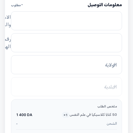
معلومات التوصيل
* مطلوب
الاسم
واللق
رقم
الهاتف
الولاية
البلدية
ملخص الطلب
50 كتابا كلاسيكيا في علم النفس
1 400 DA
×
1
الشحن
-