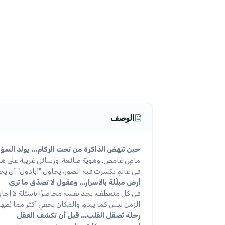
الوصف
حين تنهض الذاكرة من تحت الركام... يولد السؤا
ماضٍ غامض. وهويّة ضائعة. ورسائل غريبة على ه
في عالمٍ تكسّرت فيه الصور، يحاول "أبادول" أن ي
أرض مبلّلة بالأسرار... وعقول لا تصدّق ما ترى
في كل منعطف، يجد نفسه محاصرًا بأسئلة لا إجابة
الزمن ليس كما يبدو، والمكان يخفي أكثر مما يُظ
رحلة تُصقل القلب... قبل أن تكشف العقل