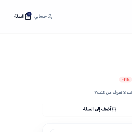
0
حسابي
السلة
لسعر
-11%
لحالي
نت لا تعرف من كنت؟
و:
1,90 دج.
أضف إلى السلة