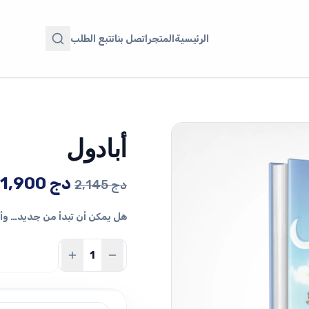
الرئيسية
المتجر
اتصل بنا
تتبع الطلب
أبادول
السعر
ا
دج
1,900
دج
2,145
الأصلي
ا
هل يمكن أن تبدأ من جديد… وأ
هو:
ه
2,145 دج.
0