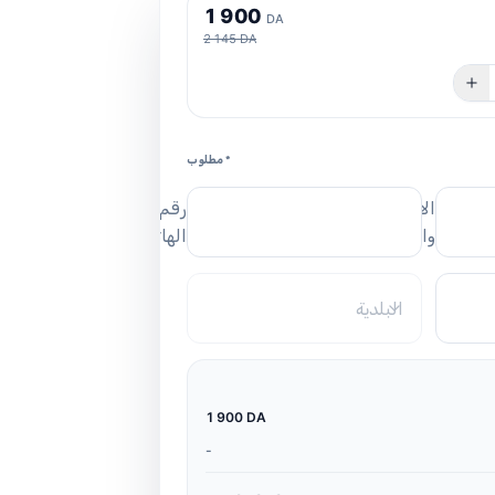
1
9
0
0
DA
2 145 DA
* مطلوب
الاسم
رقم
واللقب
الهاتف
البلدية
1 900 DA
-