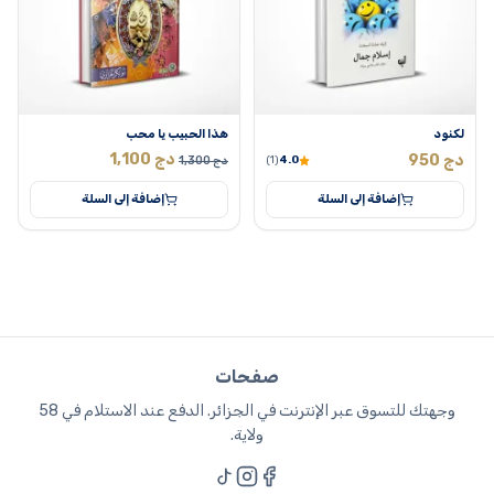
لكنود
هذا الحبيب يا محب
السعر
السعر
دج
1,100
دج
950
دج
1,300
(1)
4.0
الأصلي
الحالي
إضافة إلى السلة
إضافة إلى السلة
هو:
هو:
1,300 دج.
1,100 دج.
صفحات
وجهتك للتسوق عبر الإنترنت في الجزائر. الدفع عند الاستلام في 58
ولاية.