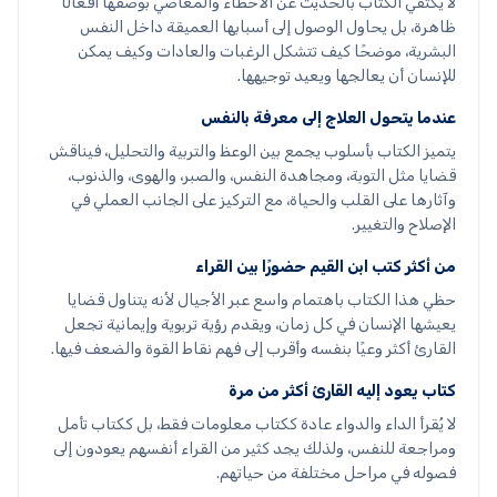
لا يكتفي الكتاب بالحديث عن الأخطاء والمعاصي بوصفها أفعالًا
ظاهرة، بل يحاول الوصول إلى أسبابها العميقة داخل النفس
البشرية، موضحًا كيف تتشكل الرغبات والعادات وكيف يمكن
للإنسان أن يعالجها ويعيد توجيهها.
عندما يتحول العلاج إلى معرفة بالنفس
يتميز الكتاب بأسلوب يجمع بين الوعظ والتربية والتحليل، فيناقش
قضايا مثل التوبة، ومجاهدة النفس، والصبر، والهوى، والذنوب،
وآثارها على القلب والحياة، مع التركيز على الجانب العملي في
الإصلاح والتغيير.
من أكثر كتب ابن القيم حضورًا بين القراء
حظي هذا الكتاب باهتمام واسع عبر الأجيال لأنه يتناول قضايا
يعيشها الإنسان في كل زمان، ويقدم رؤية تربوية وإيمانية تجعل
القارئ أكثر وعيًا بنفسه وأقرب إلى فهم نقاط القوة والضعف فيها.
كتاب يعود إليه القارئ أكثر من مرة
لا يُقرأ الداء والدواء عادة ككتاب معلومات فقط، بل ككتاب تأمل
ومراجعة للنفس، ولذلك يجد كثير من القراء أنفسهم يعودون إلى
فصوله في مراحل مختلفة من حياتهم.