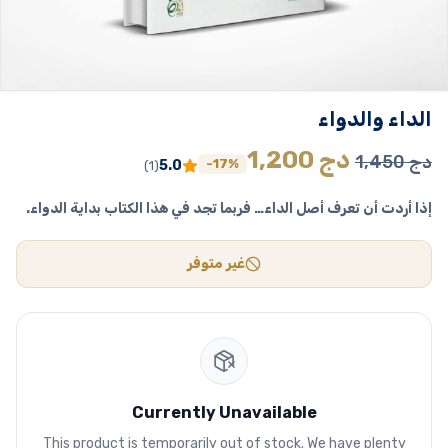
الداء والدواء
السعر
السعر
دج
1,200
دج
1,450
-17%
5.0
(1)
الأصلي
الحالي
إذا أردت أن تعرف أصل الداء… فربما تجد في هذا الكتاب بداية الدواء.
هو:
هو:
1,450 دج.
1,200 دج.
غير متوفر
Currently Unavailable
This product is temporarily out of stock. We have plenty