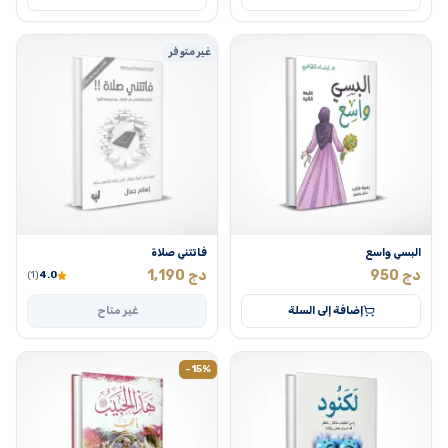
غير متوفر
البسي واسع
فاتتني صلاة
دج
950
دج
1,190
(1)
4.0
إضافة إلى السلة
غير متاح
-15%