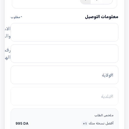
معلومات التوصيل
* مطلوب
الاسم
واللق
رقم
الهاتف
الولاية
البلدية
ملخص الطلب
أفضل نسخة منك
995 DA
×
1