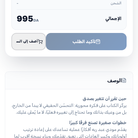
الشحن
-
9
9
5
الإجمالي
DA
تأكيد الطلب
أضف إلى السلة
الوصف
حين تقرر أن تتغير بصدق
يركّز الكتاب على فكرة محورية: التحسّن الحقيقي لا يبدأ من الخارج،
بل من وعيك بذاتك وما تحتاج إلى تغييره فعليًا، لا ما يُملى عليك.
خطوات صغيرة تصنع فرقًا كبيرًا
يقدّم مودي عبد ربه أفكارًا عملية تساعدك على إعادة ترتيب
أولوياتك، وكسر العادات التي تعيق تقدّمك، وبناء نسخة أقرب لما