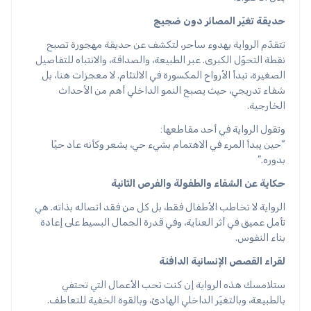
حديقة تغيّر المصائر دون ضجيج
تتقدّم الرواية بهدوء ساحر، لتكشف عن حديقة مهجورة تصبح
نقطة التحوّل الكبرى. عبر الطبيعة، والصداقة، والانتباه للتفاصيل
الصغيرة، تبدأ الأرواح المكسورة في الالتئام. لا معجزات هنا، بل
شفاء تدريجي، حيث يصبح النمو الداخلي أهم من الأحداث
الخارجية.
وتقول الرواية في أحد مقاطعها:
“حين يبدأ المرء في الاهتمام بشيء حي، يشعر وكأنه عاد حيًا
بدوره.”
حكاية عن الشفاء والطفولة والفرص الثانية
الرواية لا تخاطب الأطفال فقط، بل كل من فقد اتصاله بذاته. هي
تأمل عميق في أثر العناية، وفي قدرة الجمال البسيط على إعادة
بناء النفوس.
لقراء القصص الإنسانية الدافئة
ستلامسك هذه الرواية إن كنت تحب الأعمال التي تحتفي
بالطبيعة، وبالتغيّر الداخلي الهادئ، وبالقوة الخفية للتعاطف.