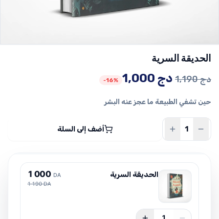
الحديقة السرية
السعر
السعر
دج
1,000
دج
1,190
-16%
الأصلي
الحالي
حين تشفي الطبيعة ما عجز عنه البشر
هو:
هو:
1,190 دج.
1,000 دج.
أضف إلى السلة
1
0
0
0
الحديقة السرية
DA
1 190 DA
1