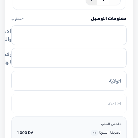
معلومات التوصيل
* مطلوب
الاسم
واللق
رقم
الهاتف
الولاية
البلدية
ملخص الطلب
الحديقة السرية
1 000 DA
×
1