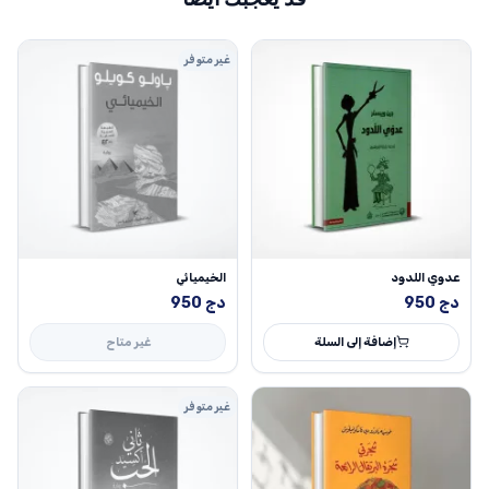
غير متوفر
عدوي اللدود
الخيميائي
دج
950
دج
950
إضافة إلى السلة
غير متاح
غير متوفر