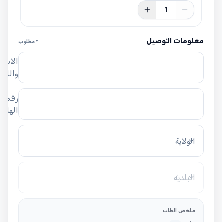
1
معلومات التوصيل
* مطلوب
الاسم
واللق
رقم
الهاتف
الولاية
البلدية
ملخص الطلب