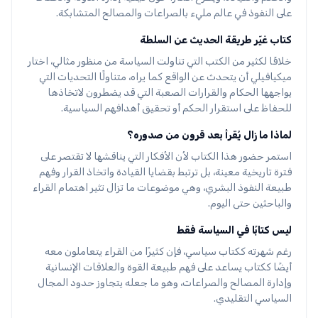
على النفوذ في عالم مليء بالصراعات والمصالح المتشابكة.
كتاب غيّر طريقة الحديث عن السلطة
خلافًا لكثير من الكتب التي تناولت السياسة من منظور مثالي، اختار
ميكيافيلي أن يتحدث عن الواقع كما يراه، متناولًا التحديات التي
يواجهها الحكام والقرارات الصعبة التي قد يضطرون لاتخاذها
للحفاظ على استقرار الحكم أو تحقيق أهدافهم السياسية.
لماذا ما زال يُقرأ بعد قرون من صدوره؟
استمر حضور هذا الكتاب لأن الأفكار التي يناقشها لا تقتصر على
فترة تاريخية معينة، بل ترتبط بقضايا القيادة واتخاذ القرار وفهم
طبيعة النفوذ البشري، وهي موضوعات ما تزال تثير اهتمام القراء
والباحثين حتى اليوم.
ليس كتابًا في السياسة فقط
رغم شهرته ككتاب سياسي، فإن كثيرًا من القراء يتعاملون معه
أيضًا ككتاب يساعد على فهم طبيعة القوة والعلاقات الإنسانية
وإدارة المصالح والصراعات، وهو ما جعله يتجاوز حدود المجال
السياسي التقليدي.