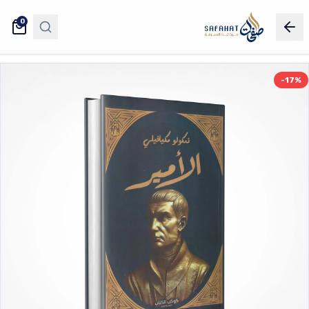
0
-17%