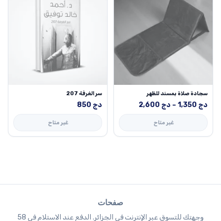
سجادة صلاة بمسند للظهر
سر الغرفة 207
نطاق
دج
1,350
–
دج
2,600
دج
850
السعر:
غير متاح
غير متاح
من
خلال
صفحات
وجهتك للتسوق عبر الإنترنت في الجزائر. الدفع عند الاستلام في 58