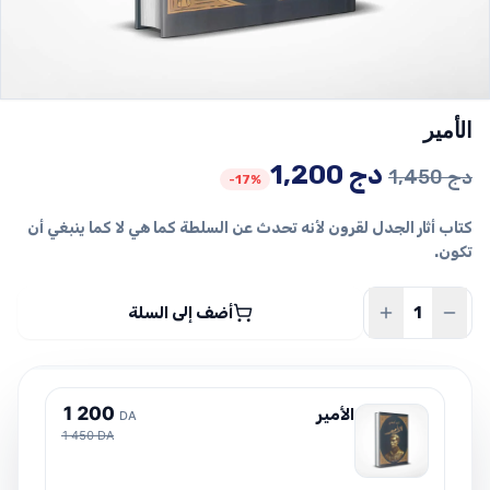
الأمير
السعر
السعر
دج
1,200
دج
1,450
-17%
الأصلي
الحالي
كتاب أثار الجدل لقرون لأنه تحدث عن السلطة كما هي لا كما ينبغي أن
هو:
هو:
تكون.
1,450 دج.
1,200 دج.
أضف إلى السلة
1
2
0
0
الأمير
DA
1 450 DA