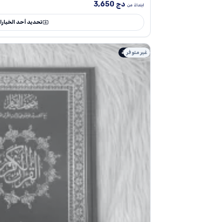
دج
3,650
ابتداءً من
تحديد أحد الخيار
غير متوفر
طبعة أصلية