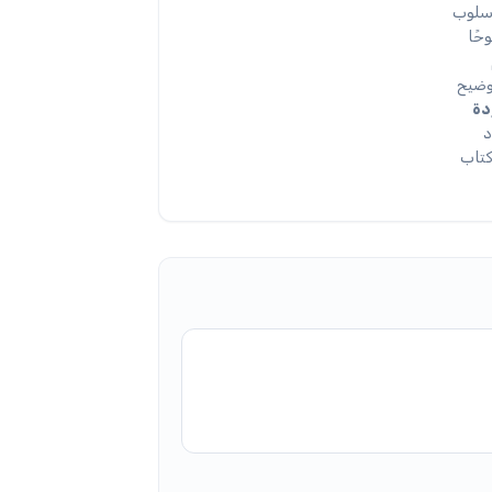
سلوب
حًا
وضيح
دة
د
كتاب