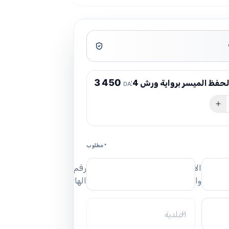
3
4
5
0
 الميسر برواية ورش 17/24 سم
DA
* مطلوب
الاسم
رقم
واللقب
الهاتف
البلدية