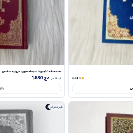
مصحف التجويد طبعة سوريا برواية حفص
دج
1,530
(5)
4.0
ابتداءً من
ات
غير متوفر
طبعة اصلية