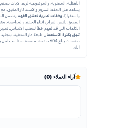
اللفظية، المعنوية، والموضوعية لربط الآيات ببعضه
يساعد على الحفظ السريع والاستذكار الدقيق، مع ا
واستقرارًا.
وقفات تدبرية تعمّق الفهم
العميق للنص القرآني أثناء الحفظ والمراجعة.
معا
الكلمات التي قد تُفهم خطأ لتجنب الالتباس. تميي
تليق بكثرة الاستعمال
طبعة دار التحفيظ، بتجليد ف
صفحات يبلغ 604 صفحة. مصحف مناسب لمن يريد
الله.
آراء العملاء (0)