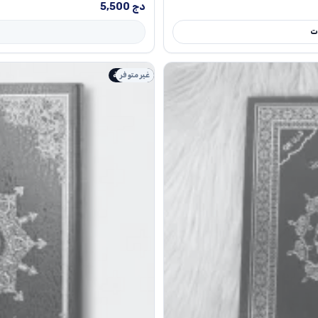
دج
5,500
ات
غير متوفر
طبعة أصلية