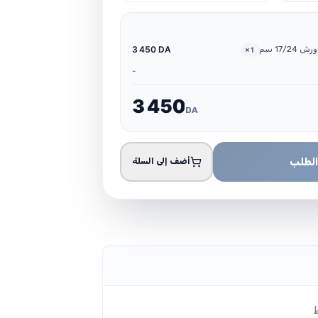
17/ سم
3 450 DA
×
1
-
3
4
5
0
DA
الطلب
أضف إلى السلة
ط