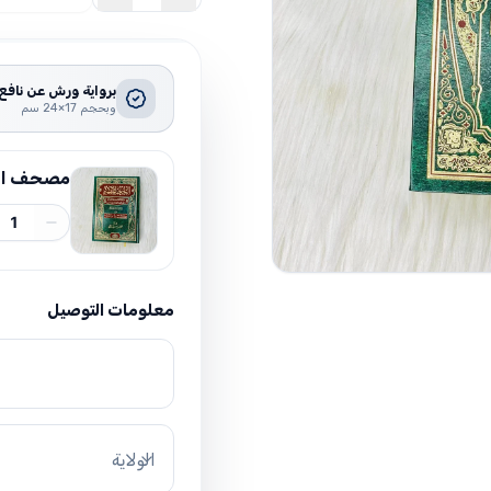
برواية ورش عن نافع
وبحجم 17×24 سم
مصحف الحفظ
1
معلومات التوصيل
الولاية