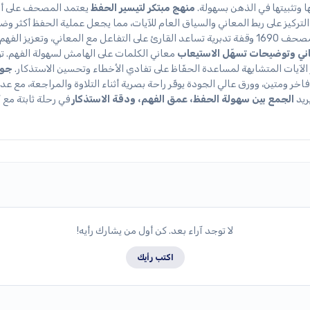
ا وتثبيتها في الذهن بسهولة.
منهج مبتكر لتيسير الحفظ
يعتمد المصحف على أ
لتركيز على ربط المعاني والسياق العام للآيات، مما يجعل عملية الحفظ أكثر وضو
يتضمن المصحف 1690 وقفة تدبرية تساعد القارئ على التفاعل مع المعاني، وتعزيز الفهم
ني وتوضيحات تسهّل الاستيعاب
معاني الكلمات على الهامش لسهولة الفهم. ت
ز الآيات المتشابهة لمساعدة الحفّاظ على تفادي الأخطاء وتحسين الاستذكار.
جو
اخر ومتين، وورق عالي الجودة يوفّر راحة بصرية أثناء التلاوة والمراجعة، مع عد
الجمع بين سهولة الحفظ، عمق الفهم، ودقة الاستذكار
في رحلة ثابتة مع 
لا توجد آراء بعد. كن أول من يشارك رأيه!
اكتب رأيك