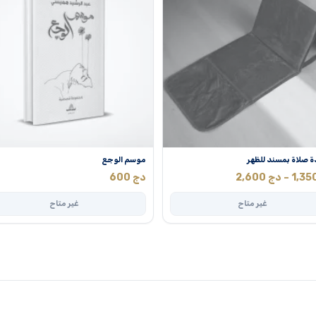
 صلاة بمسند للظهر
موسم الوجع
نطاق
1,35
–
دج
2,600
دج
600
السعر:
غير متاح
غير متاح
من
خلال