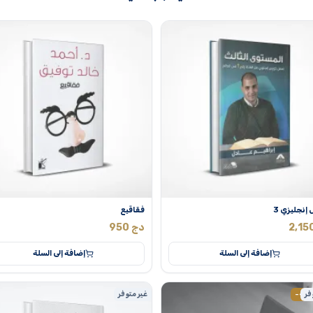
إنجليزي 3
فقاقيع
2,15
دج
950
إضافة إلى السلة
إضافة إلى السلة
فر
-48
غير متوفر