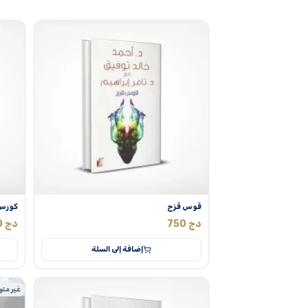
قوس قزح
كورس 
دج
750
دج
0
إضافة إلى السلة
غير متو
% MAX