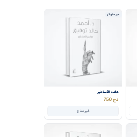
غير متوفر
هادم الأساطير
دج
750
غير متاح