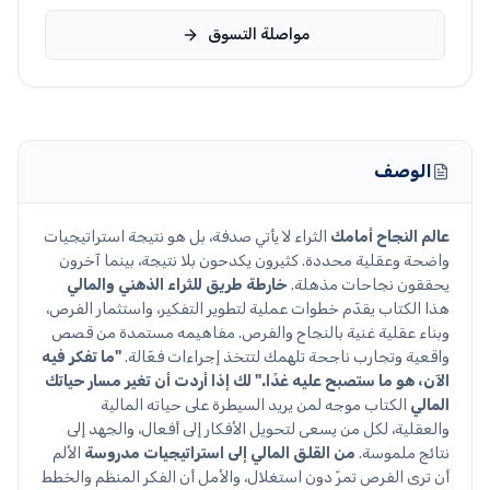
مواصلة التسوق
الوصف
عالم النجاح أمامك
الثراء لا يأتي صدفة، بل هو نتيجة استراتيجيات
واضحة وعقلية محددة. كثيرون يكدحون بلا نتيجة، بينما آخرون
يحققون نجاحات مذهلة.
خارطة طريق للثراء الذهني والمالي
هذا الكتاب يقدّم خطوات عملية لتطوير التفكير، واستثمار الفرص،
وبناء عقلية غنية بالنجاح والفرص. مفاهيمه مستمدة من قصص
واقعية وتجارب ناجحة تلهمك لتتخذ إجراءات فعّالة.
"ما تفكر فيه
الآن، هو ما ستصبح عليه غدًا."
لك إذا أردت أن تغير مسار حياتك
المالي
الكتاب موجه لمن يريد السيطرة على حياته المالية
والعقلية، لكل من يسعى لتحويل الأفكار إلى أفعال، والجهد إلى
نتائج ملموسة.
من القلق المالي إلى استراتيجيات مدروسة
الألم
أن ترى الفرص تمرّ دون استغلال، والأمل أن الفكر المنظم والخطط