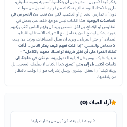
يفكر فيه الآخرون – حتى دون أن يتكلموا. أسلوبه بسيط، تطبيقي،
مليء بالأمثلة اليومية التي تمكّنك من قراءة العقول من حولك…
دون أن تمارس الخداع أو التلاعب.
لكل من تعب من الغموض في
التعاملات اليومية
هذا الكتاب ليس موجهًا فقط لمن يعمل في
التفاوض أو الإقناع، بل لكل شخص يريد أن يفهم الناس أكثر، ويُفهم
بدوره بشكل أوضح. لمن يتعامل مع الشريك، الأصدقاء، الأبناء،
العملاء، أو حتى الغرباء… ويريد أن يقلّل المسافات، ويزيد من وعيه
الاجتماعي والنفسي.
"إذا كنت تفهم كيف يفكر الناس… فأنت
تملك القدرة على أن تغيّر طريقة تواصلك معهم بالكامل."
–
هينريك فيكسيوس، فن قراءة العقول
ربما لم تكن في حاجة إلى
كلمات أكثر… بل إلى وعي أعمق
هذا الكتاب لا يعلّمك السحر… بل
يريك كيف أن العقل البشري يرسل إشارات طوال الوقت، بانتظار
من يلتقطها.
آراء العملاء (0)
لا توجد آراء بعد. كن أول من يشارك رأيه!