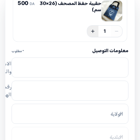
5
0
0
حقيبة حفظ المصحف (26×30
DA
سم)
1
معلومات التوصيل
* مطلوب
الاسم
واللق
رقم
الهاتف
الولاية
البلدية