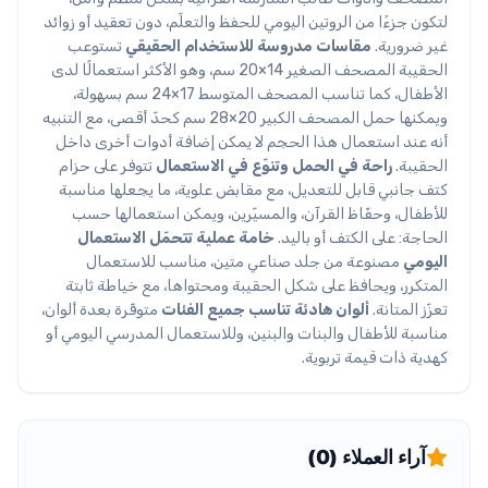
لتكون جزءًا من الروتين اليومي للحفظ والتعلّم، دون تعقيد أو زوائد
غير ضرورية.
مقاسات مدروسة للاستخدام الحقيقي
تستوعب
الحقيبة المصحف الصغير 14×20 سم، وهو الأكثر استعمالًا لدى
الأطفال، كما تناسب المصحف المتوسط 17×24 سم بسهولة،
ويمكنها حمل المصحف الكبير 20×28 سم كحدّ أقصى، مع التنبيه
أنه عند استعمال هذا الحجم لا يمكن إضافة أدوات أخرى داخل
الحقيبة.
راحة في الحمل وتنوّع في الاستعمال
تتوفر على حزام
كتف جانبي قابل للتعديل، مع مقابض علوية، ما يجعلها مناسبة
للأطفال، وحفّاظ القرآن، والمسيّرين، ويمكن استعمالها حسب
الحاجة: على الكتف أو باليد.
خامة عملية تتحمّل الاستعمال
اليومي
مصنوعة من جلد صناعي متين، مناسب للاستعمال
المتكرر، ويحافظ على شكل الحقيبة ومحتواها، مع خياطة ثابتة
تعزّز المتانة.
ألوان هادئة تناسب جميع الفئات
متوفّرة بعدة ألوان،
مناسبة للأطفال والبنات والبنين، وللاستعمال المدرسي اليومي أو
كهدية ذات قيمة تربوية.
آراء العملاء (0)