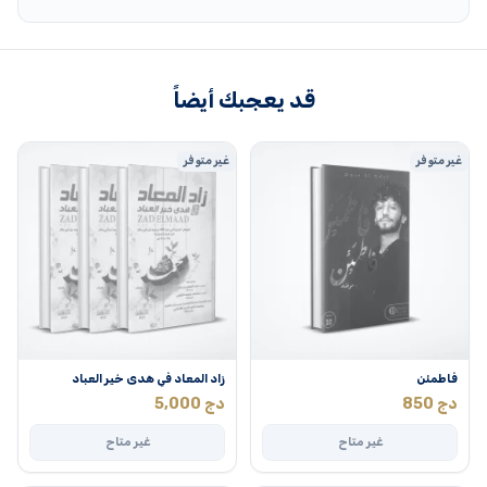
قد يعجبك أيضاً
غير متوفر
غير متوفر
فاطمئن
زاد المعاد في هدى خير العباد
دج
850
دج
5,000
غير متاح
غير متاح