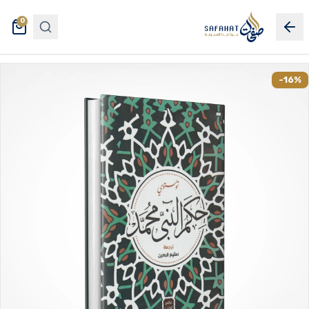
0
-16%