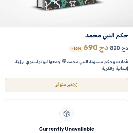
حكم النبي محمد
السعر
السعر
دج
690
دج
820
-16%
الأصلي
الحالي
تأملات وحِكم منسوبة للنبي محمد ﷺ جمعها ليو تولستوي برؤية
هو:
هو:
إنسانية وفكرية
820 دج.
690 دج.
غير متوفر
Currently Unavailable