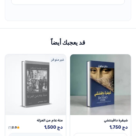
قد يعجبك أيضاً
غير متوفر
شيفرة دافينتشي
مئة عام من العزلة
دج
1,750
دج
1,500
(1)
2.0