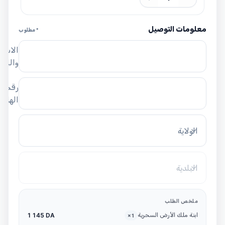
معلومات التوصيل
* مطلوب
الاسم
واللق
رقم
الهاتف
الولاية
البلدية
ملخص الطلب
ابنة ملك الأرض السحرية
1 145 DA
×
1