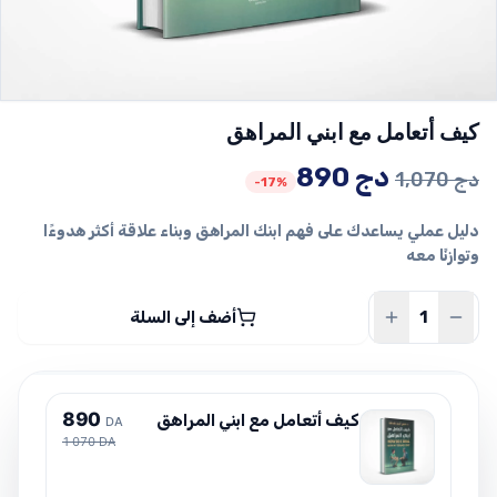
كيف أتعامل مع ابني المراهق
السعر
السعر
دج
890
دج
1,070
-17%
الأصلي
الحالي
دليل عملي يساعدك على فهم ابنك المراهق وبناء علاقة أكثر هدوءًا
هو:
هو:
وتوازنًا معه
1,070 دج.
890 دج.
أضف إلى السلة
8
9
0
كيف أتعامل مع ابني المراهق
DA
1 070 DA