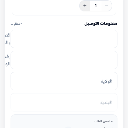
1
معلومات التوصيل
* مطلوب
الاسم
واللق
رقم
الهاتف
الولاية
البلدية
ملخص الطلب