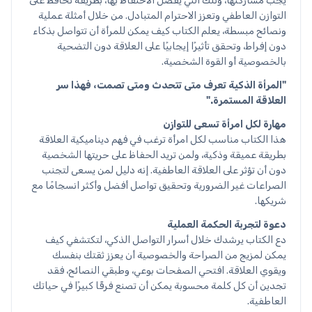
يجب مشاركتها، وتلك التي يفضل الاحتفاظ بها، بطريقة تحافظ على
التوازن العاطفي وتعزز الاحترام المتبادل. من خلال أمثلة عملية
ونصائح مبسطة، يعلم الكتاب كيف يمكن للمرأة أن تتواصل بذكاء
دون إفراط، وتحقق تأثيرًا إيجابيًا على العلاقة دون التضحية
بالخصوصية أو القوة الشخصية.
"المرأة الذكية تعرف متى تتحدث ومتى تصمت، فهذا سر
العلاقة المستمرة."
مهارة لكل امرأة تسعى للتوازن
هذا الكتاب مناسب لكل امرأة ترغب في فهم ديناميكية العلاقة
بطريقة عميقة وذكية، ولمن تريد الحفاظ على حريتها الشخصية
دون أن تؤثر على العلاقة العاطفية. إنه دليل لمن يسعى لتجنب
الصراعات غير الضرورية وتحقيق تواصل أفضل وأكثر انسجامًا مع
شريكها.
دعوة لتجربة الحكمة العملية
دع الكتاب يرشدك خلال أسرار التواصل الذكي، لتكتشفي كيف
يمكن لمزيج من الصراحة والخصوصية أن يعزز ثقتك بنفسك
ويقوي العلاقة. افتحي الصفحات بوعي، وطبقي النصائح، فقد
تجدين أن كل كلمة محسوبة يمكن أن تصنع فرقًا كبيرًا في حياتك
العاطفية.