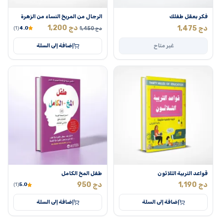
فكر بعقل طفلك
الرجال من المريخ النساء من الزهرة
السعر
السعر
دج
1,200
دج
1,475
دج
1,450
4.0
(1)
الأصلي
الحالي
غير متاح
إضافة إلى السلة
هو:
هو:
1,450 دج.
1,200 دج.
قواعد التربية الثلاثون
طفل المخ الكامل
دج
1,190
دج
950
(1)
5.0
إضافة إلى السلة
إضافة إلى السلة