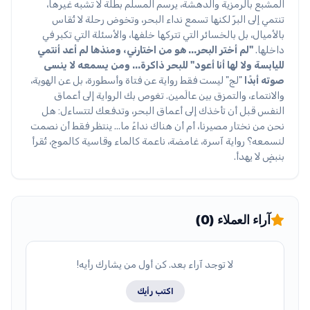
المشبع بالرمزية والدهشة، يرسم المسلم بطلة لا تشبه غيرها،
تنتمي إلى البرّ لكنها تسمع نداء البحر، وتخوض رحلة لا تُقاس
بالأميال، بل بالخسائر التي تتركها خلفها، والأسئلة التي تكبر في
داخلها.
"لم أختر البحر... هو من اختارني، ومنذها لم أعد أنتمي
لليابسة ولا لها أنا أعود"
للبحر ذاكرة... ومن يسمعه لا ينسى
صوته أبدًا
"لج" ليست فقط رواية عن فتاة وأسطورة، بل عن الهوية،
والانتماء، والتمزق بين عالَمين. تغوص بك الرواية إلى أعماق
النفس قبل أن تأخذك إلى أعماق البحر، وتدفعك لتتساءل: هل
نحن من نختار مصيرنا، أم أن هناك نداءً ما... ينتظر فقط أن نصمت
لنسمعه؟ رواية آسرة، غامضة، ناعمة كالماء وقاسية كالموج، تُقرأ
بنبضٍ لا يهدأ.
آراء العملاء (0)
لا توجد آراء بعد. كن أول من يشارك رأيه!
اكتب رأيك