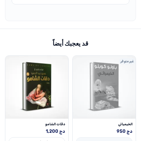
قد يعجبك أيضاً
غير متوفر
الخيميائي
دقات الشامو
دج
950
دج
1,200