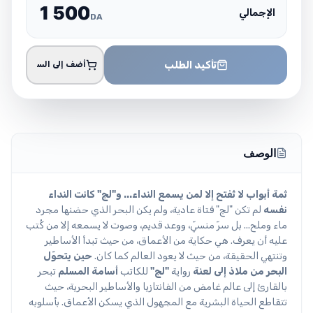
1
5
0
0
الإجمالي
DA
تأكيد الطلب
أضف إلى السلة
الوصف
ثمة أبواب لا تُفتح إلا لمن يسمع النداء... و"لج" كانت النداء
نفسه
لم تكن "لج" فتاة عادية، ولم يكن البحر الذي حضنها مجرد
ماء وملح... بل سرّ منسيّ، ووعد قديم، وصوت لا يسمعه إلا من كُتب
عليه أن يعرف. هي حكاية من الأعماق، من حيث تبدأ الأساطير
وتنتهي الحقيقة، من حيث لا يعود العالم كما كان.
حين يتحوّل
البحر من ملاذ إلى لعنة
رواية
"لج"
للكاتب
أسامة المسلم
تبحر
بالقارئ إلى عالم غامض من الفانتازيا والأساطير البحرية، حيث
تتقاطع الحياة البشرية مع المجهول الذي يسكن الأعماق. بأسلوبه