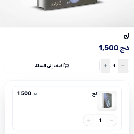
لج
دج
1,500
أضف إلى السلة
1
5
0
0
لج
DA
1