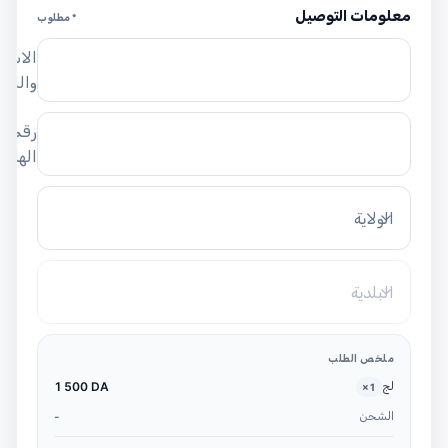
معلومات التوصيل
* مطلوب
الاسم
واللق
رقم
الهاتف
الولاية
البلدية
ملخص الطلب
لج
1 500 DA
×
1
الشحن
-