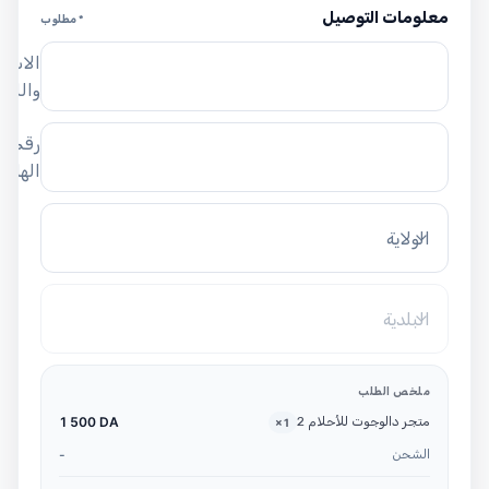
معلومات التوصيل
* مطلوب
الاسم
واللق
رقم
الهاتف
الولاية
البلدية
ملخص الطلب
متجر دالوجوت للأحلام 2
1 500 DA
×
1
الشحن
-