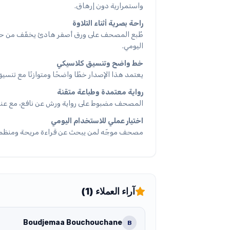
واستمرارية دون إرهاق.
راحة بصرية أثناء التلاوة
طُبع المصحف على ورق أصفر هادئ يخفّف من حدّة 
اليومي.
خط واضح وتنسيق كلاسيكي
يعتمد هذا الإصدار خطًا واضحًا ومتوازنًا مع تن
رواية معتمدة وطباعة متقنة
المصحف مضبوط على رواية ورش عن نافع، مع عناية ب
اختيار عملي للاستخدام اليومي
مصحف موجّه لمن يبحث عن قراءة مريحة ومنظمة، 
آراء العملاء (1)
Boudjemaa Bouchouchane
B