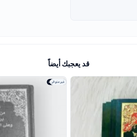
قد يعجبك أيضاً
غير متوفر
طبعة اصلية