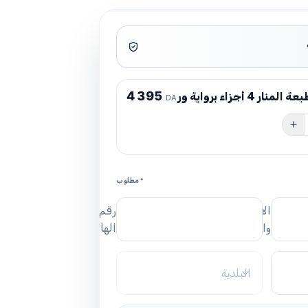
4
3
9
5
جزاء برواية ورش 17/24 سم
DA
* مطلوب
الاسم
رقم
واللقب
الهاتف
البلدية