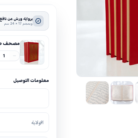
برواية ورش عن نافع
وبحجم 17 × 24 سم
مصحف طبعة المنار 4 أ
1
معلومات التوصيل
الولاية