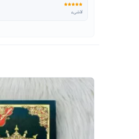
لاشىء