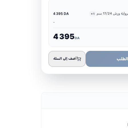
4 395 DA
×
1
-
4
3
9
5
DA
الطلب
أضف إلى السلة