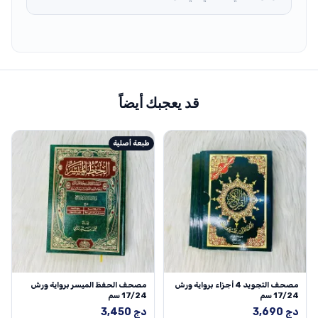
قد يعجبك أيضاً
طبعة أصلية
مصحف التجويد 4 أجزاء برواية ورش
مصحف الحفظ الميسر برواية ورش
17/24 سم
17/24 سم
دج
3,690
دج
3,450