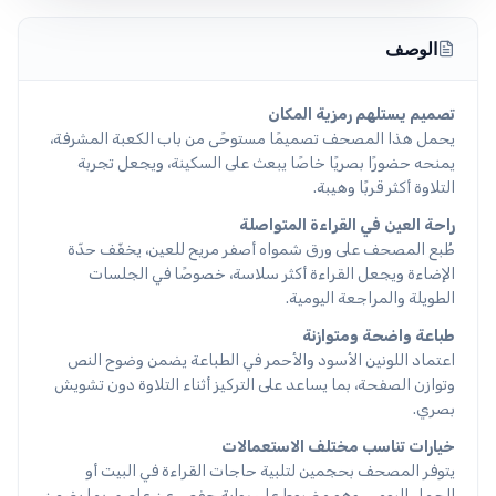
الوصف
تصميم يستلهم رمزية المكان
يحمل هذا المصحف تصميمًا مستوحًى من باب الكعبة المشرفة،
يمنحه حضورًا بصريًا خاصًا يبعث على السكينة، ويجعل تجربة
التلاوة أكثر قربًا وهيبة.
راحة العين في القراءة المتواصلة
طُبع المصحف على ورق شمواه أصفر مريح للعين، يخفّف حدّة
الإضاءة ويجعل القراءة أكثر سلاسة، خصوصًا في الجلسات
الطويلة والمراجعة اليومية.
طباعة واضحة ومتوازنة
اعتماد اللونين الأسود والأحمر في الطباعة يضمن وضوح النص
وتوازن الصفحة، بما يساعد على التركيز أثناء التلاوة دون تشويش
بصري.
خيارات تناسب مختلف الاستعمالات
يتوفر المصحف بحجمين لتلبية حاجات القراءة في البيت أو
الحمل اليومي، وهو مضبوط على رواية حفص عن عاصم، بما يضمن