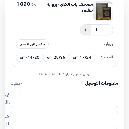
1
6
9
0
مصحف باب الكعبة برواية
DA
حفص
1
برواية
:
حفص عن عاصم
الحجم
:
14-20-cm
25/35 cm
17/24 cm
يرجى اختيار خيارات المنتج للمتابعة
معلومات التوصيل
* مطلوب
الاسم
واللق
رقم
الهاتف