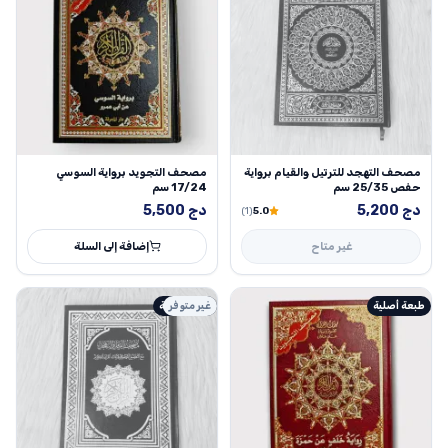
مصحف التهجد للترتيل والقيام برواية
مصحف التجويد برواية السوسي
حفص 25/35 سم
17/24 سم
دج
5,200
دج
5,500
(1)
5.0
غير متاح
إضافة إلى السلة
طبعة أصلية
غير متوفر
طبعة أصلية