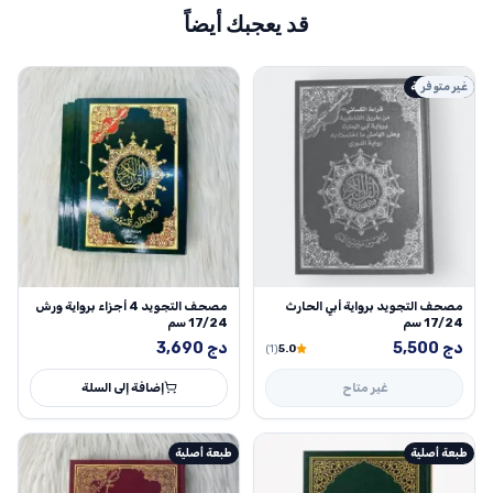
قد يعجبك أيضاً
غير متوفر
طبعة اصلية
مصحف التجويد برواية أبي الحارث
مصحف التجويد 4 أجزاء برواية ورش
17/24 سم
17/24 سم
دج
5,500
دج
3,690
(1)
5.0
غير متاح
إضافة إلى السلة
طبعة أصلية
طبعة أصلية