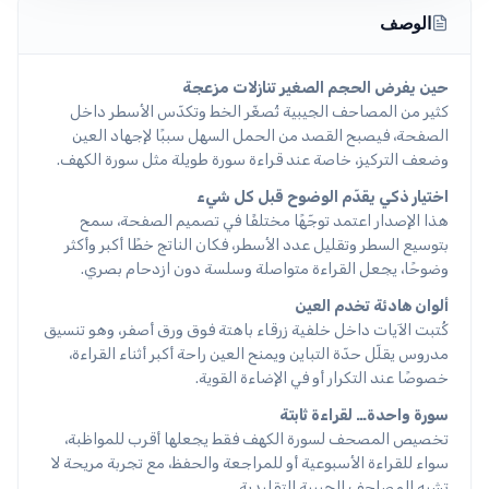
الوصف
حين يفرض الحجم الصغير تنازلات مزعجة
كثير من المصاحف الجيبية تُصغّر الخط وتكدّس الأسطر داخل
الصفحة، فيصبح القصد من الحمل السهل سببًا لإجهاد العين
وضعف التركيز، خاصة عند قراءة سورة طويلة مثل سورة الكهف.
اختيار ذكي يقدّم الوضوح قبل كل شيء
هذا الإصدار اعتمد توجّهًا مختلفًا في تصميم الصفحة، سمح
بتوسيع السطر وتقليل عدد الأسطر، فكان الناتج خطًا أكبر وأكثر
وضوحًا، يجعل القراءة متواصلة وسلسة دون ازدحام بصري.
ألوان هادئة تخدم العين
كُتبت الآيات داخل خلفية زرقاء باهتة فوق ورق أصفر، وهو تنسيق
مدروس يقلّل حدّة التباين ويمنح العين راحة أكبر أثناء القراءة،
خصوصًا عند التكرار أو في الإضاءة القوية.
سورة واحدة… لقراءة ثابتة
تخصيص المصحف لسورة الكهف فقط يجعلها أقرب للمواظبة،
سواء للقراءة الأسبوعية أو للمراجعة والحفظ، مع تجربة مريحة لا
تشبه المصاحف الجيبية التقليدية.