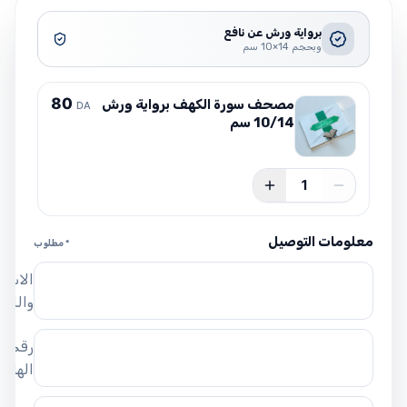
برواية ورش عن نافع
وبحجم 14×10 سم
8
0
مصحف سورة الكهف برواية ورش
DA
10/14 سم
1
معلومات التوصيل
* مطلوب
الاسم
واللق
رقم
الهاتف