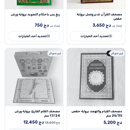
مصحف القرآن تدبر وعمل برواية
ربع يس باحكام التجويد برواية ورش
حفص
دج
3,650
دج
750
ابتداءً من
ابتداءً من
تحديد أحد الخيارات
تحديد أحد الخيارات
غير متوفر
طبعة أصلية
-8%
غير متوفر
مصحف القيام والتهجد برواية حفص
مصحف القلم القارئ برواية ورش
25/35 سم
17/24 سم
السعر
السعر
دج
12,450
دج
5,200
دج
13,500
الأصلي
الحالي