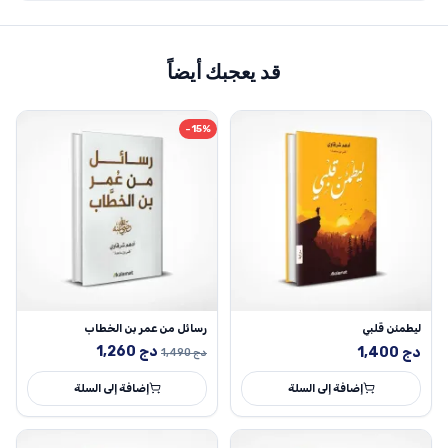
قد يعجبك أيضاً
-15%
ليطمئن قلبي
رسائل من عمر بن الخطاب
السعر
السعر
دج
1,260
دج
1,400
دج
1,490
الأصلي
الحالي
إضافة إلى السلة
هو:
هو:
إضافة إلى السلة
1,490 دج.
1,260 دج.