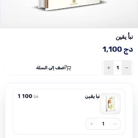
نبأ يقين
دج
1,100
أضف إلى السلة
1
1
0
0
نبأ يقين
DA
1