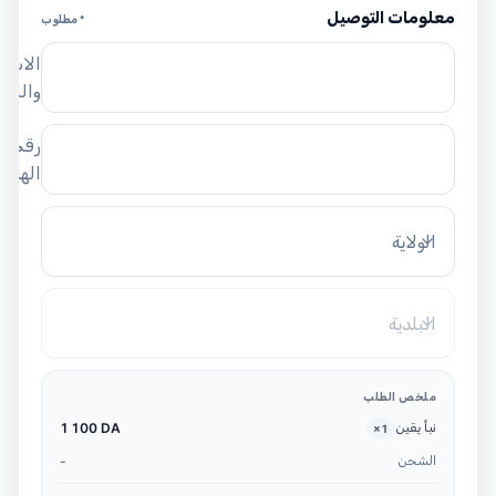
معلومات التوصيل
* مطلوب
الاسم
واللق
رقم
الهاتف
الولاية
البلدية
ملخص الطلب
نبأ يقين
1 100 DA
×
1
الشحن
-