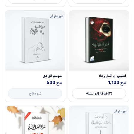
1,500 دج.
1,100 دج.
غير متوفر
أمنيتي أن أقتل رجلا
موسم الوجع
دج
1,100
دج
600
إضافة إلى السلة
غير متاح
غير متوفر