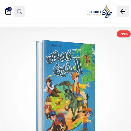
0
-11%