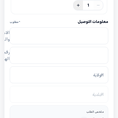
1
معلومات التوصيل
* مطلوب
الاسم
واللق
رقم
الهاتف
الولاية
البلدية
ملخص الطلب