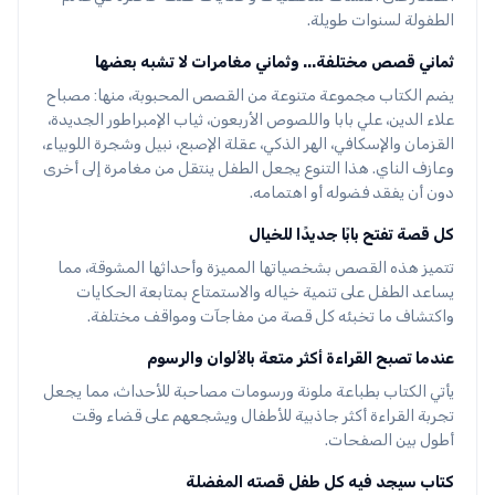
الطفولة لسنوات طويلة.
ثماني قصص مختلفة... وثماني مغامرات لا تشبه بعضها
يضم الكتاب مجموعة متنوعة من القصص المحبوبة، منها: مصباح
علاء الدين، علي بابا واللصوص الأربعون، ثياب الإمبراطور الجديدة،
القزمان والإسكافي، الهر الذكي، عقلة الإصبع، نبيل وشجرة اللوبياء،
وعازف الناي. هذا التنوع يجعل الطفل ينتقل من مغامرة إلى أخرى
دون أن يفقد فضوله أو اهتمامه.
كل قصة تفتح بابًا جديدًا للخيال
تتميز هذه القصص بشخصياتها المميزة وأحداثها المشوقة، مما
يساعد الطفل على تنمية خياله والاستمتاع بمتابعة الحكايات
واكتشاف ما تخبئه كل قصة من مفاجآت ومواقف مختلفة.
عندما تصبح القراءة أكثر متعة بالألوان والرسوم
يأتي الكتاب بطباعة ملونة ورسومات مصاحبة للأحداث، مما يجعل
تجربة القراءة أكثر جاذبية للأطفال ويشجعهم على قضاء وقت
أطول بين الصفحات.
كتاب سيجد فيه كل طفل قصته المفضلة