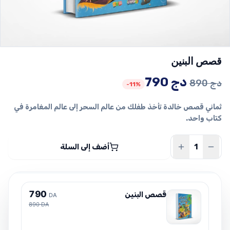
قصص البنين
السعر
السعر
دج
790
دج
890
-11%
الأصلي
الحالي
ثماني قصص خالدة تأخذ طفلك من عالم السحر إلى عالم المغامرة في
هو:
هو:
كتاب واحد.
890 دج.
790 دج.
أضف إلى السلة
7
9
0
قصص البنين
DA
890 DA