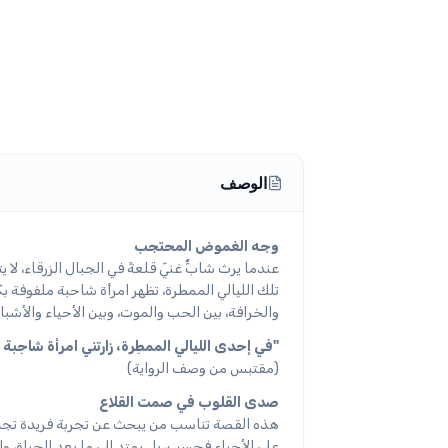
الوصف
وجه الغموض المحتجب
عندما يرث شابٌّ غنيّ قلعةً في الجبال الزرقاء، ل
تلك الليالي الممطرة، تظهر امرأة شاحبة ملفوفة ب
والخرافة، بين الحب والموت، وبين الأحياء والأشبا
"في إحدى الليالي الممطِرة، زارتني امرأة شاحِبة ف
(مقتبس من وصف الرواية)
صدى القلوب في صمت القلاع
هذه القصة تناسب من يبحث عن تجربة فريدة تجمع
على الأحياء فحسب، بل يمتد إلى ما بعد الحياة، و