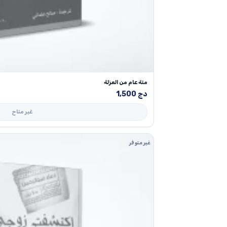
مئة عام من العزلة
دج
1,500
غير متاح
غير متوفر