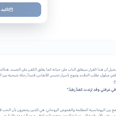
تأكيد 
ا يتخيل أن هذا القرار سيغلق الباب على حياته كما يغلق الكفن على الجسد. هناك،
كفنٍ مبلول، تطلب الدفء، وتبوح بأسرار تحبس الأنفاس، فتبدأ رحلة شبحية بين ال
ح.
ي غرفتي وقد ارتدت كفناً رَطباً."
 بين الرومانسية المظلمة والغموض الروحاني. هي للذين يشعرون بأن الحب لا
لمن يقدر الأسطورة التي تصارع الموت وتعود للحياة في ضوء الشموع والذكرى.