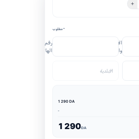
* مطلوب
الاسم
رقم
واللقب
الهاتف
البلدية
1 290 DA
-
1
2
9
0
DA