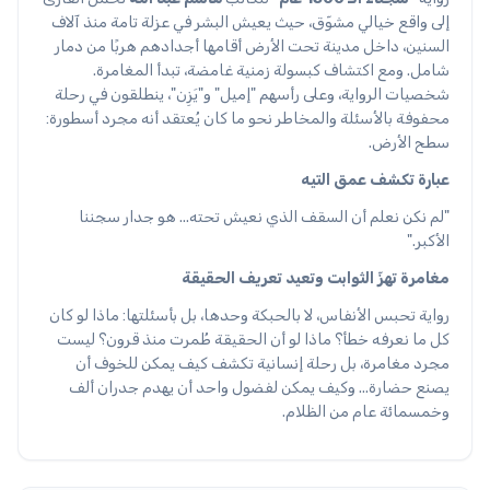
إلى واقع خيالي مشوّق، حيث يعيش البشر في عزلة تامة منذ آلاف
السنين، داخل مدينة تحت الأرض أقامها أجدادهم هربًا من دمار
شامل. ومع اكتشاف كبسولة زمنية غامضة، تبدأ المغامرة.
شخصيات الرواية، وعلى رأسهم "إميل" و"يَزِن"، ينطلقون في رحلة
محفوفة بالأسئلة والمخاطر نحو ما كان يُعتقد أنه مجرد أسطورة:
سطح الأرض.
عبارة تكشف عمق التيه
"لم نكن نعلم أن السقف الذي نعيش تحته... هو جدار سجننا
الأكبر."
مغامرة تهزّ الثوابت وتعيد تعريف الحقيقة
رواية تحبس الأنفاس، لا بالحبكة وحدها، بل بأسئلتها: ماذا لو كان
كل ما نعرفه خطأ؟ ماذا لو أن الحقيقة طُمرت منذ قرون؟ ليست
مجرد مغامرة، بل رحلة إنسانية تكشف كيف يمكن للخوف أن
يصنع حضارة... وكيف يمكن لفضول واحد أن يهدم جدران ألف
وخمسمائة عام من الظلام.