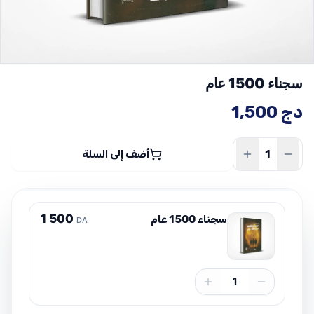
سجناء 1500 عام
دج
1,500
أضف إلى السلة
1
5
0
0
سجناء 1500 عام
DA
1