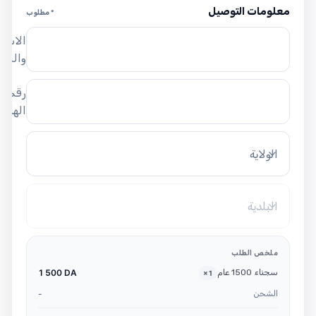
معلومات التوصيل
* مطلوب
الاسم
واللق
رقم
الهاتف
الولاية
البلدية
ملخص الطلب
سجناء 1500 عام
1 500 DA
×
1
الشحن
-