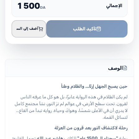
1
5
0
0
الإجمالي
DA
تأكيد الطلب
أضف إلى السلة
الوصف
حين يصبح الجهل إرثًا... والظلام وطناً
لم يكن الظلام في هذه الرواية عابرًا، بل هو كل ما عرفه الناس
لقرون. تحت سطح الأرض، في عوالم لم ترَ النور، نشأ مجتمع كامل
لا يدري أن في الأعلى شمسًا، وهواءً، وحياة. رواية تبدأ من القاع...
لتسائل القمة.
رحلة لاكتشاف النور بعد قرون من العزلة
رواية
"سجناء الـ 1500 عام"
للكاتب
هاشم عبد الله
تحمل القارئ