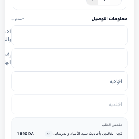
معلومات التوصيل
* مطلوب
الاسم
واللق
رقم
الهاتف
الولاية
البلدية
ملخص الطلب
تنبيه الغافلين بأحاديث سيد الأنبياء والمرسلين
1 590 DA
×
1