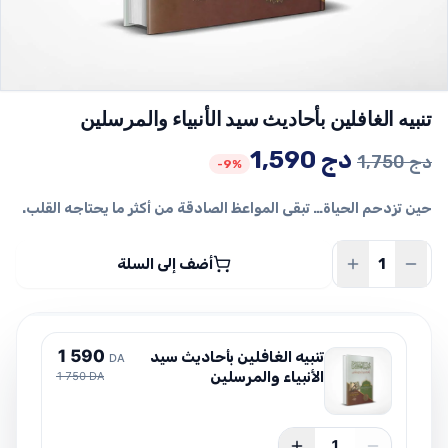
تنبيه الغافلين بأحاديث سيد الأنبياء والمرسلين
السعر
السعر
دج
1,590
دج
1,750
-9%
الأصلي
الحالي
حين تزدحم الحياة… تبقى المواعظ الصادقة من أكثر ما يحتاجه القلب.
هو:
هو:
1,750 دج.
1,590 دج.
أضف إلى السلة
1
5
9
0
تنبيه الغافلين بأحاديث سيد
DA
الأنبياء والمرسلين
1 750 DA
1