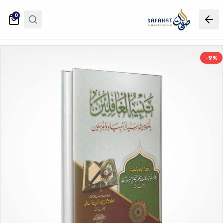
0
-9%