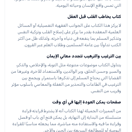
التي تمس واقع الإنسان وحياته اليومية.
كتاب يخاطب القلب قبل العقل
لا يركز هذا الكتاب على الجوانب الفقهية التفصيلية أو المسائل
العلمية المعقدة بقدر ما يركز على إصلاح القلب وتزكية النفس
وتذكير المسلم بما ينفعه في دنياه وآخرته. ولذلك ظل من أكثر
الكتب تداولًا بين عامة المسلمين وطلاب العلم عبر القرون.
بين الترغيب والترهيب تتجدد معاني الإيمان
يتناول الكتاب موضوعات متنوعة مثل التوبة، والإخلاص، والذكر،
والصبر، وحسن الخلق، وبر الوالدين، والاستعداد للآخرة، وغيرها من
القضايا التي يحتاج المسلم إلى تذكرها باستمرار. ويجمع بين
الترغيب في الطاعات والتحذير من الغفلة والمعاصي بأسلوب مؤثر
وقريب من النفس.
صفحات يمكن العودة إليها في أي وقت
من المميزات الجميلة لهذا الكتاب أنه لا يشترط قراءته قراءة
متسلسلة من البداية إلى النهاية، بل يمكن فتح أي باب أو فصل
وقراءة ما فيه والاستفادة منه مباشرة، مما يجعله مناسبًا للقراءة
اليومية أو للمطالعة السريعة بين الحين والآخر.