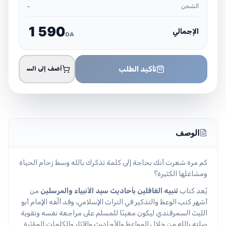
الشحن
-
1
5
9
0
الإجمالي
DA
تأكيد الطلب
أضف إلى السلة
الوصف
كم مرة شعرت أنك بحاجة إلى كلمة تذكرك بالله وسط زحام الحياة
ومشاغلها الكثيرة؟
يُعد كتاب
تنبيه الغافلين بأحاديث سيد الأنبياء والمرسلين
من
أشهر كتب الوعظ والتذكير في التراث الإسلامي، وقد ألّفه الإمام أبو
الليث السمرقندي ليكون معينًا للمسلم على مراجعة نفسه وتقوية
صلته بالله من خلال المواعظ والأحاديث والآثار والكلمات المؤثرة