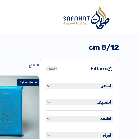
8/12 cm
النتائج
Filters
Reset
طبعة أصلية
السعر
التصنيف
دج
80
القرآن الكريم
دج
35,900
الطبعة
متنوع
طبعة أصلية
تاريخ
الورق