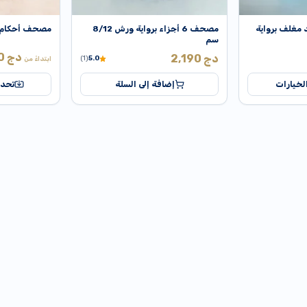
مغلف برواية
مصحف 6 أجزاء برواية ورش 8/12
مصحف أحكام 
سم
دج
20
دج
2,190
(1)
5.0
ابتداءً من
لخيارات
إضافة إلى السلة
تحدي