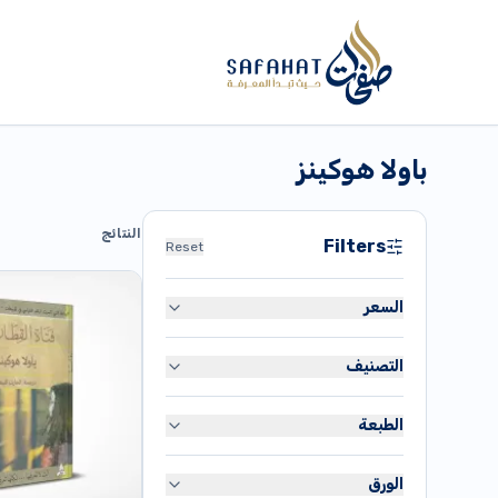
باولا هوكينز
النتائج
Filters
Reset
السعر
التصنيف
دج
80
القرآن الكريم
دج
35,900
الطبعة
متنوع
طبعة أصلية
تاريخ
الورق