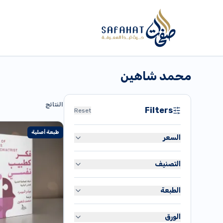
محمد شاهين
النتائج
Filters
Reset
طبعة أصلية
السعر
التصنيف
دج
80
القرآن الكريم
دج
35,900
الطبعة
متنوع
طبعة أصلية
تاريخ
الورق