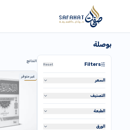
بوصلة
النتائج
Filters
Reset
غير متوفر
-17%
السعر
التصنيف
دج
80
القرآن الكريم
دج
35,900
الطبعة
متنوع
طبعة أصلية
تاريخ
الورق