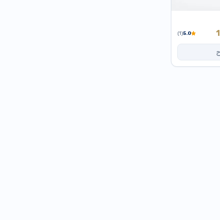
السعر
(1)
5.0
الحالي
ح
هو:
1,200 دج.