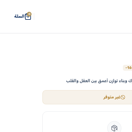
0
السلة
سعر
-1
حالي
بناء توازن أعمق بين العقل والقلب
:
 دج.
غير متوفر