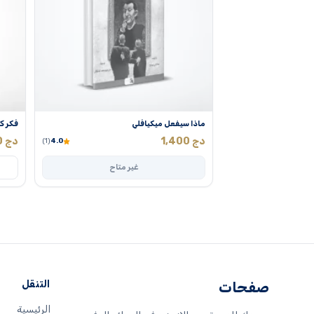
ماذا سيفعل ميكيافلي
فكر ك
دج
1,400
دج
0
(1)
4.0
غير متاح
التنقل
صفحات
الرئيسية