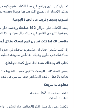
تحاول كريستين ويلدج في هذا الكتاب شرح كيف يؤثر
يمكن للإنسان أن يصبح أكثر هدوءًا ووعيًا بنفسه بدل 
أسلوب بسيط وقريب من الحياة اليومية
يمتد الكتاب على حوالي
162 صفحة
ويعتمد على طر
يعيشها كثير من الناس في حياتهم اليومية وعلاقاته
مناسب لك إذا كنت تحاول فهم نفسك بشكل أع
إذا كنت تشعر أحيانًا أن مشاعرك تتحكم في ردود أفعا
تساعدك على تطوير وعيك العاطفي بطريقة عملية 
كتاب قد يجعلك تنتبه لتفاصيل كنت تتجاهلها
بعض المشكلات اليومية لا تكون بسبب الظروف نفسه
بدأت تلاحظ أن فهم المشاعر جزء أساسي من فهم ا
معلومات سريعة
عدد الصفحات: 162 صفحة
الطبعة: أصلية
للإطلاع على تفاصيل أكثر (المؤلف، دار النشر ...