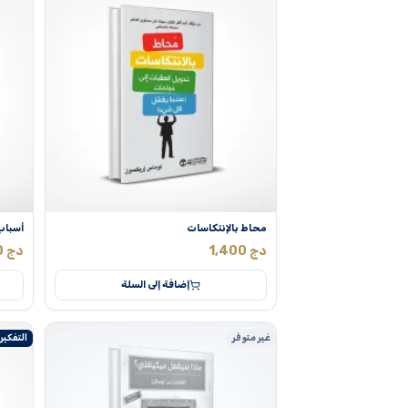
محاط بالإنتكاسات
أسباب 
دج
1,400
دج
0
إضافة إلى السلة
غير متوفر
التفكير