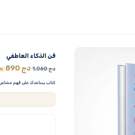
فن الذكاء العاطفي
السعر
ال
دج
890
دج
1,060
6%
الأصلي
ال
كتاب يساعدك على فهم مشاعرك و
هو:
هو
1,060 دج.
890