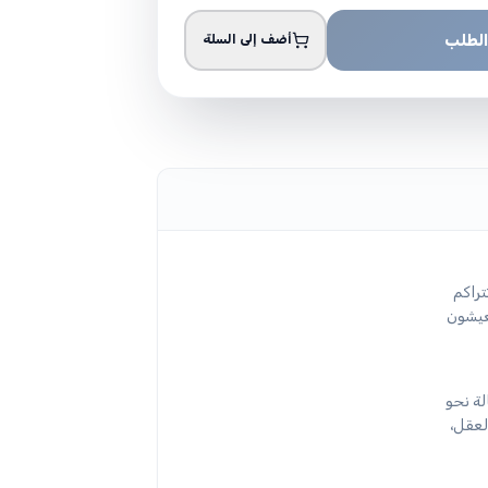
الطلب
أضف إلى السلة
تراكم
يعيشون
لة نحو
لعقل،