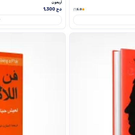
أربعون
دج
1,300
(1)
5.0