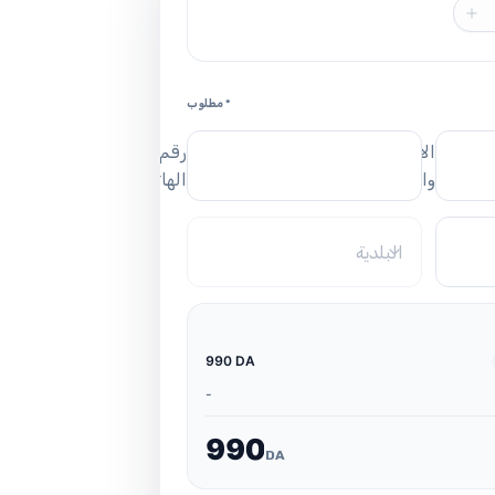
* مطلوب
الاسم
رقم
واللقب
الهاتف
البلدية
990 DA
-
9
9
0
DA