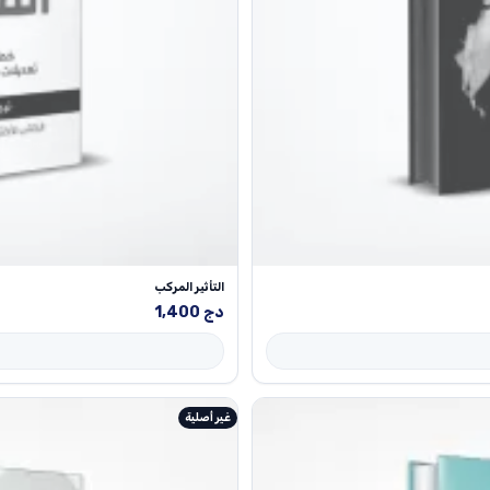
التأثير المركب
دج
1,400
غير أصلية