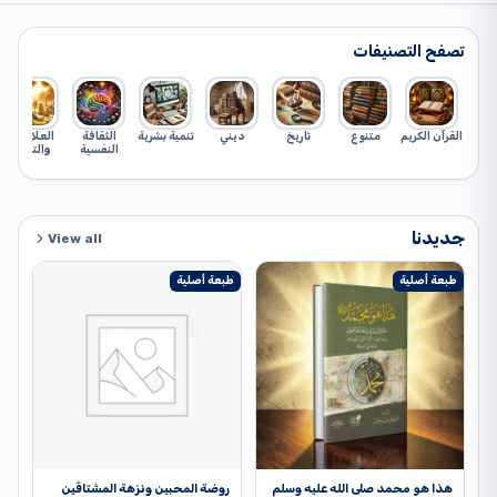
تصفح التصنيفات
القرآن الكريم
متنوع
تاريخ
ديني
تنمية بشرية
الثقافة
العلاقات
النفسية
والتربية
جديدنا
View all
طبعة أصلية
طبعة أصلية
طب
هذا هو محمد صلى الله عليه وسلم
روضة المحبين ونزهة المشتاقين
ال