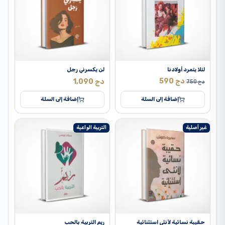
لئلا يتمرد أولادنا
لن يكسرني رجل
دج
590
دج
1,090
دج
750
إضافة إلى السلة
إضافة إلى السلة
غير أصلية
التربية الواعية
حقيبة نسائية لأنثى استثنائية
ريم التربية بالحب