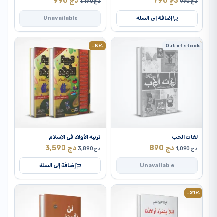
دج
790
دج
990
دج
990
دج
1,190
إضافة إلى السلة
Unavailable
-8%
Out of stock
-18%
لغات الحب
تربية الأولاد في الإسلام
دج
890
دج
3,590
دج
1,090
دج
3,890
Unavailable
إضافة إلى السلة
-21%