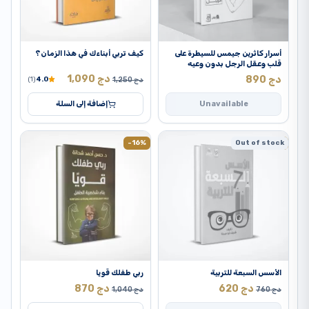
أسرار كاثرين جيمس للسيطرة على
كيف تربي أبناءك في هذا الزمان؟
قلب وعقل الرجل بدون وعيه
دج
1,090
دج
890
دج
1,250
4.0
(1)
Unavailable
إضافة إلى السلة
-16%
Out of stock
-18%
الأسس السبعة للتربية
ربي طفلك قويا
دج
620
دج
870
دج
760
دج
1,040