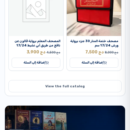
مصحف ختمة المنار 30 جزء برواية
المصحف المعلم برواية قالون عن
حق
ورش 17/24 سم
نافع من طريق أبي نشيط 17/24
سم
دج
7,500
دج
3,900
دج
8,000
دج
4,500
دج
إضافة إلى السلة
إضافة إلى السلة
View the full catalog