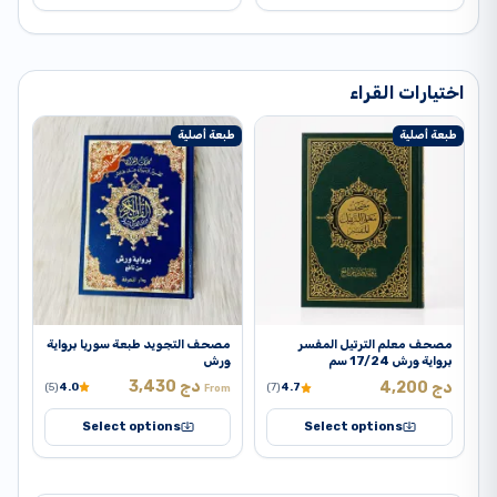
اختيارات القراء
طبعة أصلية
طبعة أصلية
غير
مصحف معلم الترتيل المفسر
مصحف التجويد طبعة سوريا برواية
أن
برواية ورش 17/24 سم
ورش
دج
3,430
دج
4,200
د
(5)
4.0
(7)
4.7
From
Select options
Select options