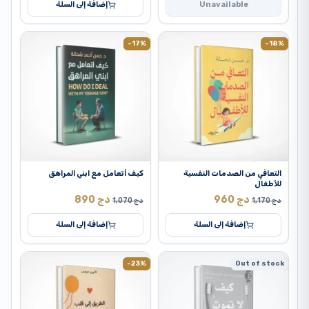
Unavailable
إضافة إلى السلة
-17%
-18%
التعافي من الصدمات النفسية
كيف أتعامل مع ابني المراهق
للأطفال
دج
960
دج
890
دج
1,170
دج
1,070
إضافة إلى السلة
إضافة إلى السلة
-23%
Out of stock
-13%