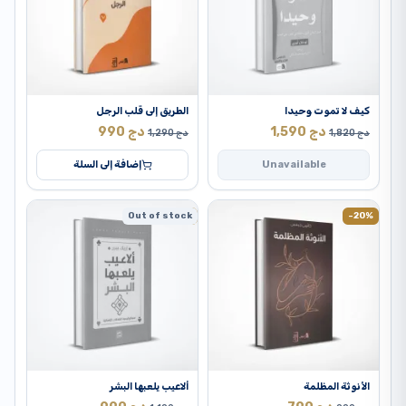
كيف لا تموت وحيدا
الطريق إلى قلب الرجل
دج
1,590
دج
990
دج
1,820
دج
1,290
Unavailable
إضافة إلى السلة
Out of stock
-17%
-20%
الأنوثة المظلمة
ألاعيب يلعبها البشر