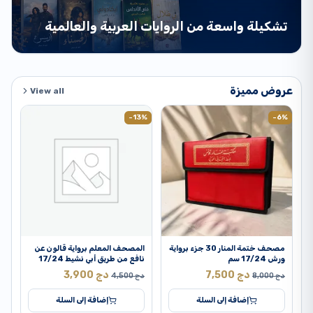
تشكيلة واسعة من الروايات العربية والعالمية
عروض مميزة
View all
2%
-13%
-6%
مصحف ختمة المنار 30 جزء برواية
المصحف المعلم برواية قالون عن
حق
ورش 17/24 سم
نافع من طريق أبي نشيط 17/24
سم
دج
7,500
دج
3,900
دج
8,000
دج
4,500
د
إضافة إلى السلة
إضافة إلى السلة