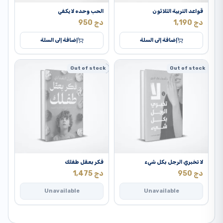
قواعد التربية الثلاثون
الحب وحده لا يكفي
دج
1,190
دج
950
إضافة إلى السلة
إضافة إلى السلة
Out of stock
التربية الواعية
Out of stock
لا تخبري الرجل بكل شيء
فكر بعقل طفلك
دج
950
دج
1,475
Unavailable
Unavailable